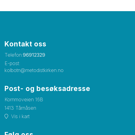
Kontakt oss
Telefon:
96912329
E-post:
kolbotn@metodistkirken.no
Post- og besøksadresse
Kornmoveien 16B
1413 Tårnåsen
Vis i kart
Følg oss