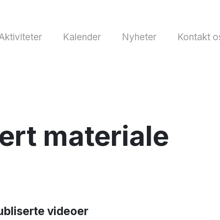
Aktiviteter
Kalender
Nyheter
Kontakt o
ert materiale
bliserte videoer