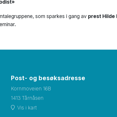
odist»
v samtalegruppene, som sparkes i gang av
prest Hilde
seminar.
Post- og besøksadresse
Kornmoveien 16B
1413 Tårnåsen
Vis i kart