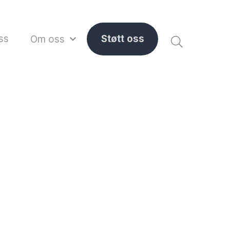
ss
Støtt oss
Om oss