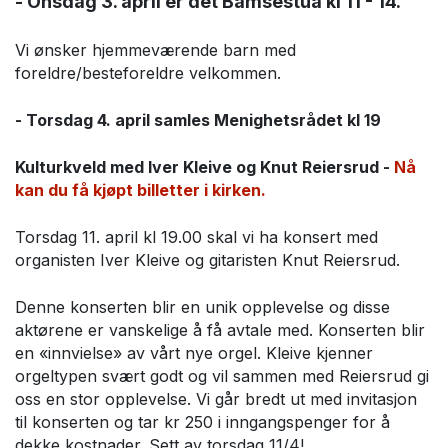
- Onsdag 3. april
er det
Bamsestua kl 11 - 14.
Vi ønsker hjemmeværende barn med
foreldre/besteforeldre velkommen.
- Torsdag 4. april samles Menighetsrådet kl 19
Kulturkveld med Iver Kleive og Knut Reiersrud -
Nå
kan du få kjøpt billetter i kirken.
Torsdag 11. april kl 19.00 skal vi ha konsert med
organisten Iver Kleive og gitaristen Knut Reiersrud.
Denne konserten blir en unik opplevelse og disse
aktørene er vanskelige å få avtale med. Konserten blir
en «innvielse» av vårt nye orgel. Kleive kjenner
orgeltypen svært godt og vil sammen med Reiersrud gi
oss en stor opplevelse. Vi går bredt ut med invitasjon
til konserten og tar kr 250 i inngangspenger for å
dekke kostnader. Sett av torsdag 11/4!