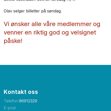
Olav selger billetter på søndag.
Vi ønsker alle våre medlemmer og
venner en riktig god og velsignet
påske!
Kontakt oss
Telefon:
96912329
E-post: