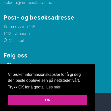
kolbotn@metodistkirken.no
Post- og besøksadresse
Kornmoveien 16B
1413 Tårnåsen
Vis i kart
Følg oss
Facebook
Vi bruker informasjonskapsler for å gi deg
den beste opplevelsen på nettstedet vårt.
Trykk OK for å godta.
Les mer
OK
© Copyright 2026 Nettsiden |
Personvernerklæring
Utviklet av Netlab
|
Publiseres i eRedaktør