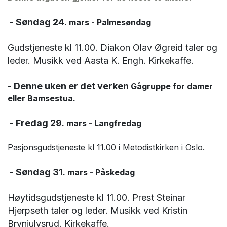
- S
øndag 24
. mars - Palmesøndag
Gudstjeneste kl 11.00. Diakon Olav Øgreid taler og
leder. Musikk ved Aasta K. Engh. Kirkekaffe.
- Denne uken er det verken
Gågruppe for damer
eller Bamsestua.
- Fre
dag 29
. mars - Langfredag
Pasjonsgudstjeneste kl 11.00 i Metodistkirken i Oslo.
- S
øndag 31
. mars - Påskedag
Høytidsgudstjeneste kl 11.00. Prest Steinar
Hjerpseth taler og leder. Musikk ved Kristin
Brynjulvsrud. Kirkekaffe.